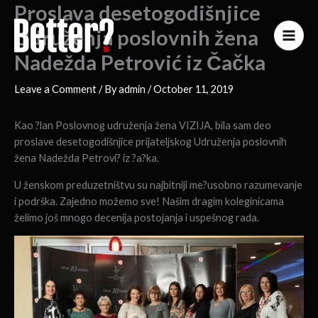
Proslava desetogodišnjice
Skip
to
Udruženja poslovnih žena
content
Nadežda Petrović iz Čačka
Leave a Comment
/ By
admin
/
October 11, 2019
Kao ?lan Poslovnog udruženja žena VIZIJA, bila sam deo
proslave desetogodišnjice prijateljskog Udruženja poslovnih
žena Nadežda Petrovi? iz ?a?ka.
U ženskom preduzetništvu su najbitniji me?usobno razumevanje
i podrška. Zajedno možemo sve! Našim dragim koleginicama
želimo još mnogo decenija postojanja i uspešnog rada.